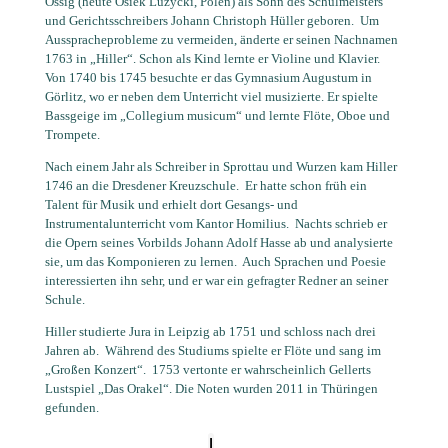
Ossig (heute Osiek Luzycki, Polen) als Sohn des Schulmeisters
und Gerichtsschreibers Johann Christoph Hüller geboren.
Um
Ausspracheprobleme zu vermeiden, änderte er seinen Nachnamen
1763 in „Hiller“. Schon als Kind lernte er Violine und Klavier.
Von 1740 bis 1745 besuchte er das Gymnasium Augustum in
Görlitz, wo er neben dem Unterricht viel musizierte. Er spielte
Bassgeige im „Collegium musicum“ und lernte Flöte, Oboe und
Trompete.
Nach einem Jahr als Schreiber in Sprottau und Wurzen kam Hiller
1746 an die Dresdener Kreuzschule.
Er hatte schon früh ein
Talent für Musik und erhielt dort Gesangs- und
Instrumentalunterricht vom Kantor Homilius.
Nachts schrieb er
die Opern seines Vorbilds Johann Adolf Hasse ab und analysierte
sie, um das Komponieren zu lernen.
Auch Sprachen und Poesie
interessierten ihn sehr, und er war ein gefragter Redner an seiner
Schule.
Hiller studierte Jura in Leipzig ab 1751 und schloss nach drei
Jahren ab.
Während des Studiums spielte er Flöte und sang im
„Großen Konzert“.
1753 vertonte er wahrscheinlich Gellerts
Lustspiel „Das Orakel“. Die Noten wurden 2011 in Thüringen
gefunden.