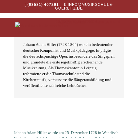
(03581) 407261
INFO@MUSIKSCHULE-
GOERLITZ.DE
Aktuell
Veranstaltungen
Galerie
Über uns
Leitbild
Vorstand/ Trägerverein
Freundeskreis
Johann Adam Hiller
Historie
Kontakt
Lehrbereiche
Instrumental- und Vokalunterricht
Blechblasinstrumente
Holzblasinstrumente
Tasteninstrumente
Streichinstrumente
Zupfinstrumente
Schlagzeug & Percussion
Gesang und Stimmbildung
Ensembles
Fidelini
Mixtura-Orchester
Jugendsinfonieorchester
Nachwuchsblasorchester
Jugendblasorchester
Big Band
Vokalensemble
Cactus Club
Die Liederlichen
Kinderchor
Kooperationen
JeKI
Bläserklassen
Klassenmusizieren
Elementarunterricht
Musikgarten
Musikalische Früherziehung
Instrumentenkarussell
Pädagogenteam
Service
FAQ – oft gestellte Fragen
Entgeltordnung/ AGB
Formulare
Downloads
Verwaltungsteam
Gutscheine
Intern
Kontakt
Johann Adam Hiller (1728-1804) war ein bedeutender
deutscher Komponist und Musikpädagoge. Er prägte
die deutschsprachige Oper, insbesondere das Singspiel,
und gründete die erste regelmäßig erscheinende
Musikzeitung. Als Thomaskantor in Leipzig
reformierte er die Thomasschule und die
Kirchenmusik, verbesserte die Sängerausbildung und
veröffentlichte zahlreiche Lehrbücher.
Johann Adam Hiller wurde am 25. Dezember 1728 in Wendisch-