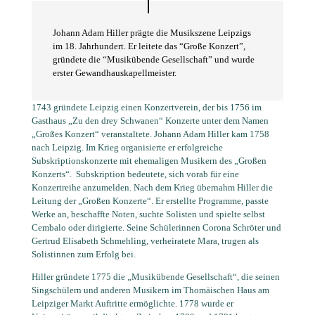
Johann Adam Hiller prägte die Musikszene Leipzigs
im 18. Jahrhundert. Er leitete das “Große Konzert”,
gründete die “Musikübende Gesellschaft” und wurde
erster Gewandhauskapellmeister.
1743 gründete Leipzig einen Konzertverein, der bis 1756 im
Gasthaus „Zu den drey Schwanen“ Konzerte unter dem Namen
„Großes Konzert“ veranstaltete. Johann Adam Hiller kam 1758
nach Leipzig. Im Krieg organisierte er erfolgreiche
Subskriptionskonzerte mit ehemaligen Musikern des „Großen
Konzerts“.
Subskription bedeutete, sich vorab für eine
Konzertreihe anzumelden. Nach dem Krieg übernahm Hiller die
Leitung der „Großen Konzerte“. Er erstellte Programme, passte
Werke an, beschaffte Noten, suchte Solisten und spielte selbst
Cembalo oder dirigierte. Seine Schülerinnen Corona Schröter und
Gertrud Elisabeth Schmehling, verheiratete Mara, trugen als
Solistinnen zum Erfolg bei.
Hiller gründete 1775 die „Musikübende Gesellschaft“, die seinen
Singschülern und anderen Musikern im Thomäischen Haus am
Leipziger Markt Auftritte ermöglichte. 1778 wurde er