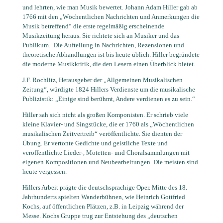
und lehrten, wie man Musik bewertet. Johann Adam Hiller gab ab
1766 mit den „Wöchentlichen Nachrichten und Anmerkungen die
Musik betreffend“ die erste regelmäßig erscheinende
Musikzeitung heraus. Sie richtete sich an Musiker und das
Publikum.
Die Aufteilung in Nachrichten, Rezensionen und
theoretische Abhandlungen ist bis heute üblich. Hiller begründete
die moderne Musikkritik, die den Lesern einen Überblick bietet.
J.F. Rochlitz, Herausgeber der „Allgemeinen Musikalischen
Zeitung“, würdigte 1824 Hillers Verdienste um die musikalische
Publizistik: „Einige sind berühmt, Andere verdienen es zu sein.“
Hiller sah sich nicht als großen Komponisten. Er schrieb viele
kleine Klavier- und Singstücke, die er 1760 als „Wöchentlichen
musikalischen Zeitvertreib“ veröffentlichte. Sie dienten der
Übung. Er vertonte Gedichte und geistliche Texte und
veröffentlichte Lieder-, Motetten- und Choralsammlungen mit
eigenen Kompositionen und Neubearbeitungen. Die meisten sind
heute vergessen.
Hillers Arbeit prägte die deutschsprachige Oper. Mitte des 18.
Jahrhunderts spielten Wanderbühnen, wie Heinrich Gottfried
Kochs, auf öffentlichen Plätzen, z.B. in Leipzig während der
Messe. Kochs Gruppe trug zur Entstehung des „deutschen