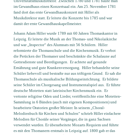
Universitätsmusikdirektor.
Zwischen 1780 und 1781 baute man
im Gewandhaus einen Konzertsaal ein. Am 25. November 1781
fand dort das erste Gewandhauskonzert mit Hiller als
Musikdirektor statt. Er leitete die Konzerte bis 1785 und war
damit der erste Gewandhauskapellmeister.
Johann Adam Hiller wurde 1789 mit 60 Jahren Thomaskantor in
Leipzig. Er leitete die Musik an der Thomas- und Nikolaikirche
und war „Inspector“ des Alumnats mit 56 Schülern.
Hiller
reformierte die Thomasschule und die Kirchenmusik. Er verbot
die Perücken der Thomaner und beschränkte die Schalaune auf
Gottesdienste und Beerdigungen.
Er achtete auf gesunde
Ernährung und gute Krankenversorgung.
Hiller behandelte seine
Schüler liebevoll und bestrafte nur aus triftigem Grund.
Er sah die
Thomasschule als musikalische Bildungseinrichtung.
Er bildete
seine Schüler im Chorgesang und Instrumentalspiel aus.
Er führte
deutsche Motetten statt lateinischer Kirchenmusik ein.
Er
vertonte religiöse Oden und Lieder, veröffentlichte eine Motetten-
Sammlung in 6 Bänden (auch mit eigenen Kompositionen) und
bearbeitete Oratorien großer Meister. In seinem „Choral-
Melodienbuch für Kirchen und Schulen“ schrieb Hiller einfachere
Melodien für Choräle seiner Vorgänger, die in ganz Sachsen
verwendet wurden. Er überarbeitete Mozarts Requiem und führte
es mit den Thomanern erstmals in Leipzig auf. 1800 gab er das