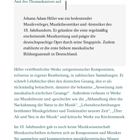
Amt des Thomaskantors auf.
Johann Adam Hiller war ein bedeutender
Musikverleger, Musiktheoretiker und -historiker des
18. Jahrhunderts. Er gründete die erste regelmäßig
erscheinende Musikzeitung und prägte die
deutschsprachige Oper durch seine Singspiele. Zudem
etablierte er die erste höhere musikalische
Bildungsanstalt in Deutschland.
Hiller veröffentlichte Werke zeitgenössischer Komponisten,
teilweise in eigener Bearbeitung, in zahlreichen Sammlungen. Er
schrieb Lehrbücher über den deutschen Gesang, den er als
rückständig betrachtete, darunter die bekannte „Anweisung zum
musikalisch-zierlichen Gesange“.
Außerdem verfasste er Werke
zur Musiktheorie und -geschichte wie die „Abhandlung über die
Nachahmung der Natur in der Musik“, „Lebensbeschreibungen
berühmter Musikgelehrter und Tonkünstler neuerer Zeit“, „Über
Alt und Neu in der Musik“ und kritische Werke zur Kirchenmusik.
Im 18. Jahrhundert gab es noch keine Musikwissenschaft.
Musikzeitschriften richteten sich an Komponisten und Musiker.
Sie sammelten und kommentierten musiktheoretisches Wissen