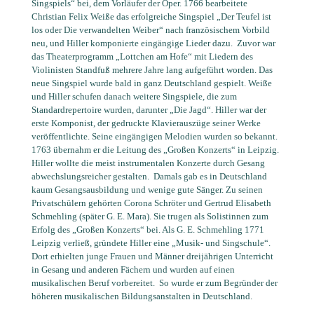
Singspiels“ bei, dem Vorläufer der Oper. 1766 bearbeitete
Christian Felix Weiße das erfolgreiche Singspiel „Der Teufel ist
los oder Die verwandelten Weiber“ nach französischem Vorbild
neu, und Hiller komponierte eingängige Lieder dazu.
Zuvor war
das Theaterprogramm „Lottchen am Hofe“ mit Liedern des
Violinisten Standfuß mehrere Jahre lang aufgeführt worden. Das
neue Singspiel wurde bald in ganz Deutschland gespielt. Weiße
und Hiller schufen danach weitere Singspiele, die zum
Standardrepertoire wurden, darunter „Die Jagd“. Hiller war der
erste Komponist, der gedruckte Klavierauszüge seiner Werke
veröffentlichte. Seine eingängigen Melodien wurden so bekannt.
1763 übernahm er die Leitung des „Großen Konzerts“ in Leipzig.
Hiller wollte die meist instrumentalen Konzerte durch Gesang
abwechslungsreicher gestalten.
Damals gab es in Deutschland
kaum Gesangsausbildung und wenige gute Sänger. Zu seinen
Privatschülern gehörten Corona Schröter und Gertrud Elisabeth
Schmehling (später G. E. Mara). Sie trugen als Solistinnen zum
Erfolg des „Großen Konzerts“ bei. Als G. E. Schmehling 1771
Leipzig verließ, gründete Hiller eine „Musik- und Singschule“.
Dort erhielten junge Frauen und Männer dreijährigen Unterricht
in Gesang und anderen Fächern und wurden auf einen
musikalischen Beruf vorbereitet.
So wurde er zum Begründer der
höheren musikalischen Bildungsanstalten in Deutschland.