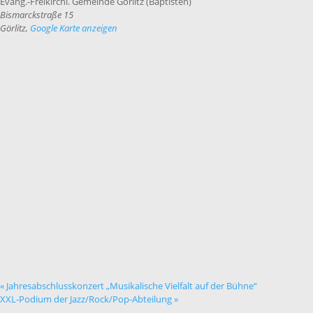
Evang.-Freikirchl. Gemeinde Görlitz (Baptisten)
Bismarckstraße 15
Görlitz
,
Google Karte anzeigen
«
Jahresabschlusskonzert „Musikalische Vielfalt auf der Bühne“
XXL-Podium der Jazz/Rock/Pop-Abteilung
»