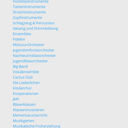
Holzblasinstrumente
Tasteninstrumente
Streichinstrumente
Zupfinstrumente
Schlagzeug & Percussion
Gesang und Stimmbildung
Ensembles
Fidelini
Mixtura-Orchester
Jugendsinfonieorchester
Nachwuchsblasorchester
Jugendblasorchester
Big Band
Vokalensemble
Cactus Club
Die Liederlichen
Kinderchor
Kooperationen
JeKI
Bläserklassen
Klassenmusizieren
Elementarunterricht
Musikgarten
Musikalische Früherziehung