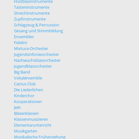
Holzblasinstrumente
Tasteninstrumente
Streichinstrumente
Zupfinstrumente
Schlagzeug & Percussion
Gesang und Stimmbildung
Ensembles
Fidelini
Mixtura-Orchester
Jugendsinfonieorchester
Nachwuchsblasorchester
Jugendblasorchester
Big Band
Vokalensemble
Cactus Club
Die Liederlichen
Kinderchor
Kooperationen
JeKI
Bläserklassen
Klassenmusizieren
Elementarunterricht
Musikgarten
Musikalische Früherziehung