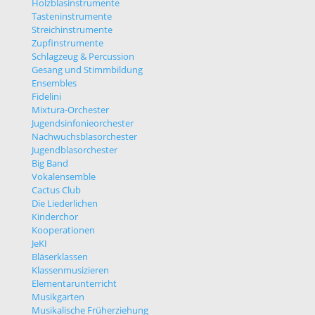
Holzblasinstrumente
Tasteninstrumente
Streichinstrumente
Zupfinstrumente
Schlagzeug & Percussion
Gesang und Stimmbildung
Ensembles
Fidelini
Mixtura-Orchester
Jugendsinfonieorchester
Nachwuchsblasorchester
Jugendblasorchester
Big Band
Vokalensemble
Cactus Club
Die Liederlichen
Kinderchor
Kooperationen
JeKI
Bläserklassen
Klassenmusizieren
Elementarunterricht
Musikgarten
Musikalische Früherziehung