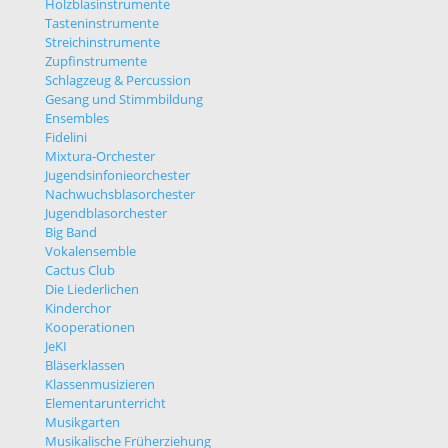
Holzblasinstrumente
Tasteninstrumente
Streichinstrumente
Zupfinstrumente
Schlagzeug & Percussion
Gesang und Stimmbildung
Ensembles
Fidelini
Mixtura-Orchester
Jugendsinfonieorchester
Nachwuchsblasorchester
Jugendblasorchester
Big Band
Vokalensemble
Cactus Club
Die Liederlichen
Kinderchor
Kooperationen
JeKI
Bläserklassen
Klassenmusizieren
Elementarunterricht
Musikgarten
Musikalische Früherziehung