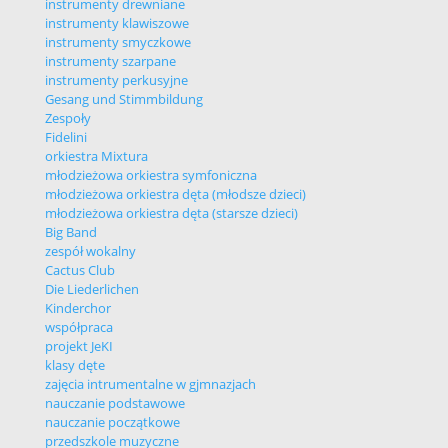
instrumenty drewniane
instrumenty klawiszowe
instrumenty smyczkowe
instrumenty szarpane
instrumenty perkusyjne
Gesang und Stimmbildung
Zespoły
Fidelini
orkiestra Mixtura
młodzieżowa orkiestra symfoniczna
młodzieżowa orkiestra dęta (młodsze dzieci)
młodzieżowa orkiestra dęta (starsze dzieci)
Big Band
zespół wokalny
Cactus Club
Die Liederlichen
Kinderchor
współpraca
projekt JeKI
klasy dęte
zajęcia intrumentalne w gjmnazjach
nauczanie podstawowe
nauczanie początkowe
przedszkole muzyczne