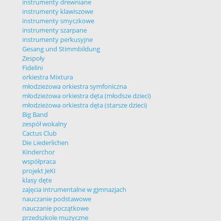
instrumenty drewniane
instrumenty klawiszowe
instrumenty smyczkowe
instrumenty szarpane
instrumenty perkusyjne
Gesang und Stimmbildung
Zespoły
Fidelini
orkiestra Mixtura
młodzieżowa orkiestra symfoniczna
młodzieżowa orkiestra dęta (młodsze dzieci)
młodzieżowa orkiestra dęta (starsze dzieci)
Big Band
zespół wokalny
Cactus Club
Die Liederlichen
Kinderchor
współpraca
projekt JeKI
klasy dęte
zajęcia intrumentalne w gjmnazjach
nauczanie podstawowe
nauczanie początkowe
przedszkole muzyczne