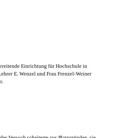
reitende Einrichtung für Hochschule in
Lehrer E. Wenzel und Frau Frenzel-Weiner
r.
der Versuch scheiterte aus Platzgründen, sie