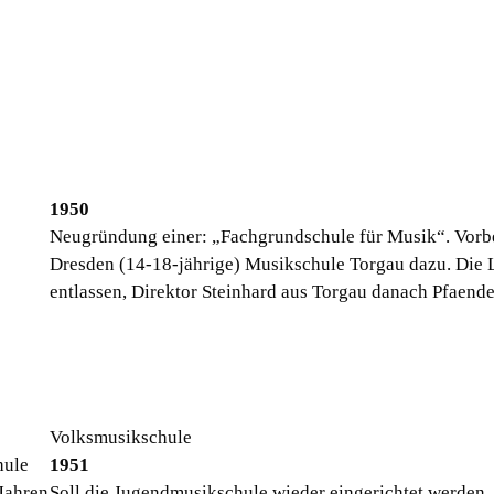
1950
Neugründung einer: „Fachgrundschule für Musik“. Vorbe
Dresden (14-18-jährige) Musikschule Torgau dazu. Die 
entlassen, Direktor Steinhard aus Torgau danach Pfaende
Volksmusikschule
hule
1951
Jahren
Soll die Jugendmusikschule wieder eingerichtet werden, 