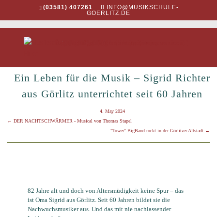
(03581) 407261
INFO@MUSIKSCHULE-
GOERLITZ.DE
Aktualności
Imprezy
Galeria
Über uns
Statut szkoły
zarząd/ stowarzyszenie
przyjaciele szkoły
Johann Adam Hiller
Historia szkoły
Kontakt
Sekcje i zespoły
kierunek instrumentalny i wokalny
instrumenty dęte
instrumenty drewniane
instrumenty klawiszowe
instrumenty smyczkowe
instrumenty szarpane
instrumenty perkusyjne
Gesang und Stimmbildung
Zespoły
Fidelini
orkiestra Mixtura
młodzieżowa orkiestra symfoniczna
młodzieżowa orkiestra dęta (młodsze dzieci)
młodzieżowa orkiestra dęta (starsze dzieci)
Big Band
zespół wokalny
Cactus Club
Die Liederlichen
Kinderchor
współpraca
projekt JeKI
klasy dęte
zajęcia intrumentalne w gjmnazjach
nauczanie podstawowe
nauczanie początkowe
przedszkole muzyczne
karuzela muzyczna
Nauczyciele
pomoc
FAQ
regulamin i warunki płatności
formularze
Downloads
administracja
kupony
Intern
Kontakt
Ein Leben für die Musik – Sigrid Richter
aus Görlitz unterrichtet seit 60 Jahren
4. May 2024
←
DER NACHTSCHWÄRMER - Musical von Thomas Stapel
"Tower"-BigBand rockt in der Görlitzer Altstadt
→
82 Jahre alt und doch von Altersmüdigkeit keine Spur – das
ist Oma Sigrid aus Görlitz. Seit 60 Jahren bildet sie die
Nachwuchsmusiker aus. Und das mit nie nachlassender