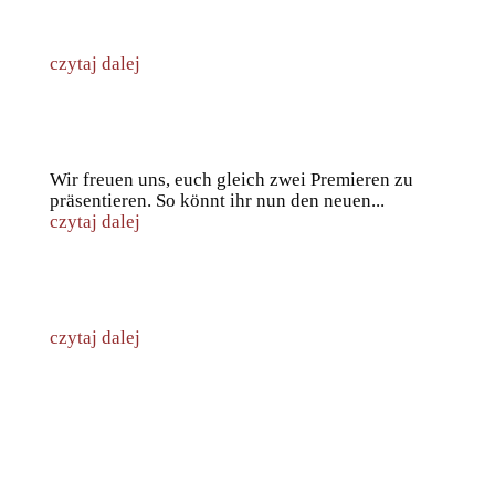
So geht sächsisch … Unsere Musikschule im Porträt
czytaj dalej
der neue Musikschul-Video-Trailer
Wir freuen uns, euch gleich zwei Premieren zu
präsentieren. So könnt ihr nun den neuen...
czytaj dalej
Neujahrsvideo des Jugendblasorchester Görlitz
czytaj dalej